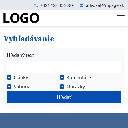
+421 123 456 789
advokat@inpage.sk
Me
Vyhľadávanie
Hľadaný text
Články
Komentáre
Súbory
Obrázky
Hľadať