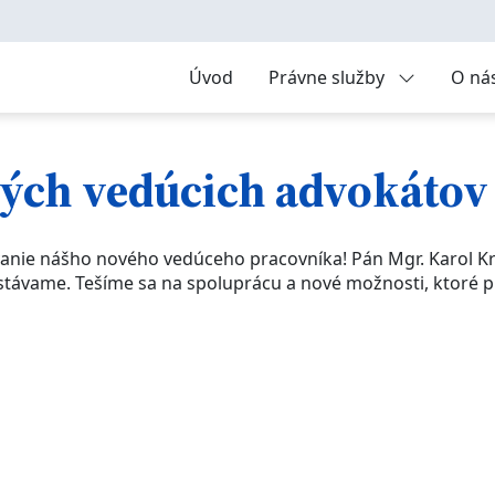
Úvod
Právne služby
O ná
ých vedúcich advokátov
e nášho nového vedúceho pracovníka! Pán Mgr. Karol Kráľ
stávame. Tešíme sa na spoluprácu a nové možnosti, ktoré 