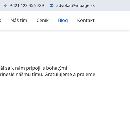
+421 123 456 789
advokat@inpage.sk
s
Náš tím
Ceník
Blog
Kontakt
 sa k nám pripojil s bohatými
prinesie nášmu tímu. Gratulujeme a prajeme